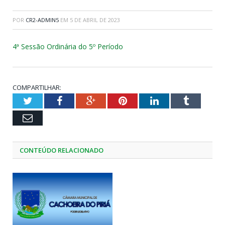
POR
CR2-ADMIN5
EM
5 DE ABRIL DE 2023
4ª Sessão Ordinária do 5º Período
COMPARTILHAR:
Twitter
Facebook
Google+
Pinterest
LinkedIn
Tumblr
Email
CONTEÚDO RELACIONADO