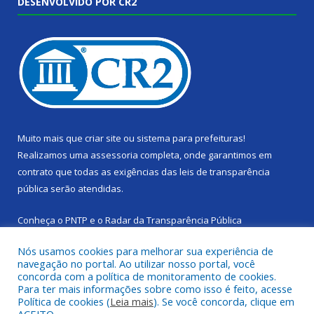
DESENVOLVIDO POR CR2
Muito mais que
criar site
ou
sistema para prefeituras
!
Realizamos uma
assessoria
completa, onde garantimos em
contrato que todas as exigências das
leis de transparência
pública
serão atendidas.
Conheça o
PNTP
e o
Radar da Transparência Pública
Nós usamos cookies para melhorar sua experiência de
navegação no portal. Ao utilizar nosso portal, você
concorda com a política de monitoramento de cookies.
Para ter mais informações sobre como isso é feito, acesse
Todos os direitos reservados a Câmara Municipal de Cachoeira
Política de cookies (
Leia mais
). Se você concorda, clique em
do Piriá.