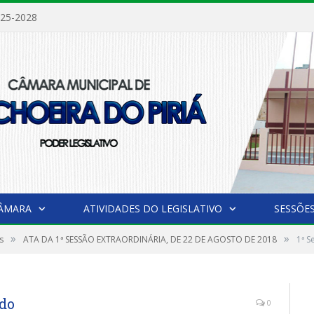
025-2028
CÂMARA
ATIVIDADES DO LEGISLATIVO
SESSÕE
»
»
s
ATA DA 1ª SESSÃO EXTRAORDINÁRIA, DE 22 DE AGOSTO DE 2018
1ª S
odo
0