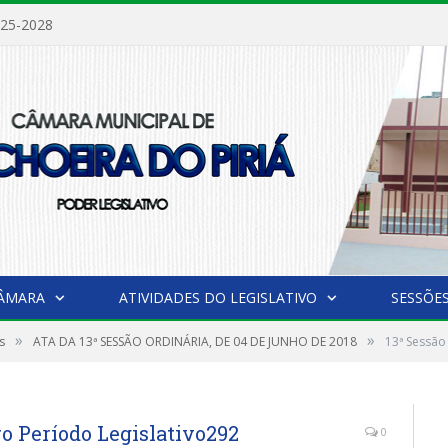
025-2028
CÂMARA
ATIVIDADES DO LEGISLATIVO
SESSÕE
»
»
s
ATA DA 13ª SESSÃO ORDINÁRIA, DE 04 DE JUNHO DE 2018
13ª Sessão
ro Período Legislativo292
0