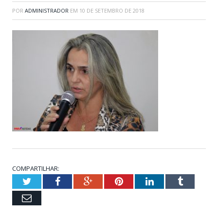
POR
ADMINISTRADOR
EM
10 DE SETEMBRO DE 2018
COMPARTILHAR:
Twitter
Facebook
Google+
Pinterest
LinkedIn
Tumblr
Email