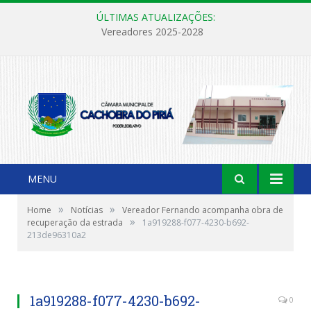
ÚLTIMAS ATUALIZAÇÕES:
Vereadores 2025-2028
MENU
»
»
Home
Notícias
Vereador Fernando acompanha obra de
»
recuperação da estrada
1a919288-f077-4230-b692-
213de96310a2
1a919288-f077-4230-b692-
0