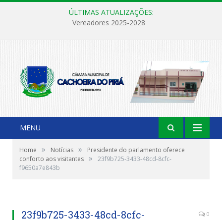
ÚLTIMAS ATUALIZAÇÕES:
Vereadores 2025-2028
MENU
»
»
Home
Notícias
Presidente do parlamento oferece
»
conforto aos visitantes
23f9b725-3433-48cd-8cfc-
f9650a7e843b
23f9b725-3433-48cd-8cfc-
0