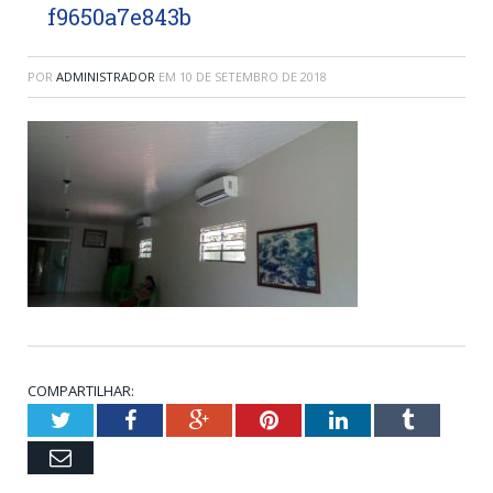
f9650a7e843b
POR
ADMINISTRADOR
EM
10 DE SETEMBRO DE 2018
COMPARTILHAR:
Twitter
Facebook
Google+
Pinterest
LinkedIn
Tumblr
Email