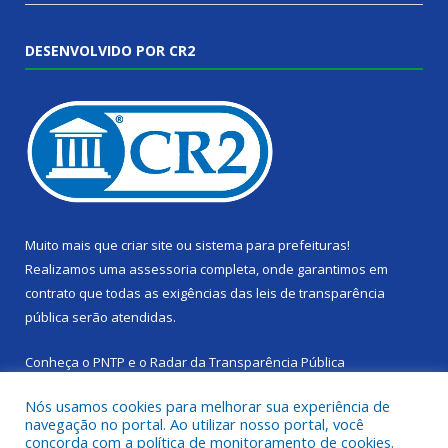
DESENVOLVIDO POR CR2
Muito mais que
criar site
ou
sistema para prefeituras
!
Realizamos uma
assessoria
completa, onde garantimos em
contrato que todas as exigências das
leis de transparência
pública
serão atendidas.
Conheça o
PNTP
e o
Radar da Transparência Pública
Nós usamos cookies para melhorar sua experiência de
navegação no portal. Ao utilizar nosso portal, você
concorda com a política de monitoramento de cookies.