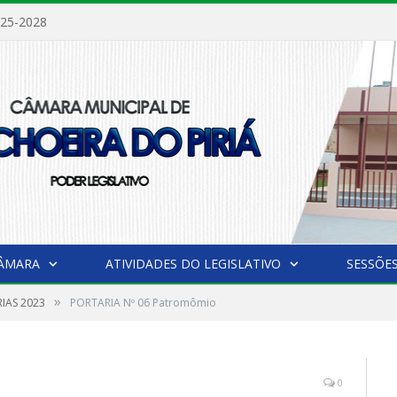
025-2028
CÂMARA
ATIVIDADES DO LEGISLATIVO
SESSÕE
»
IAS 2023
PORTARIA Nº 06 Patromômio
0