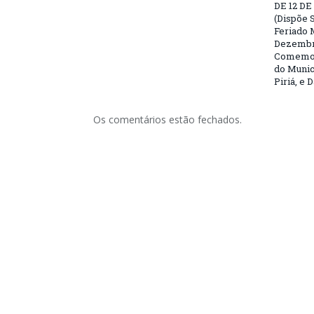
DE 12 D
(Dispõe S
Feriado 
Dezembro
Comemor
do Munic
Piriá, e 
Os comentários estão fechados.