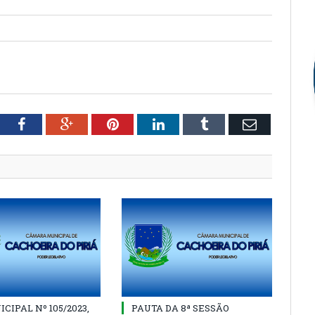
tter
Facebook
Google+
Pinterest
LinkedIn
Tumblr
Email
CIPAL Nº 105/2023,
PAUTA DA 8ª SESSÃO