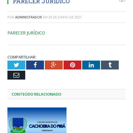
PARECER JURÍDICO
0
POR
ADMINISTRADOR
EM
29 DE JUNHO DE 2021
PARECER JURÍDICO
COMPARTILHAR:
Twitter
Facebook
Google+
Pinterest
LinkedIn
Tumblr
Email
CONTEÚDO RELACIONADO