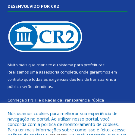
DESENVOLVIDO POR CR2
Muito mais que
criar site
ou
sistema para prefeituras
!
Realizamos uma
assessoria
completa, onde garantimos em
contrato que todas as exigências das
leis de transparência
pública
serão atendidas.
Conheça o
PNTP
e o
Radar da Transparência Pública
Nós usamos cookies para melhorar sua experiência de
navegação no portal. Ao utilizar nosso portal, você
concorda com a política de monitoramento de cookies.
Para ter mais informações sobre como isso é feito, acesse
Todos os direitos reservados a Câmara Municipal de Cachoeira