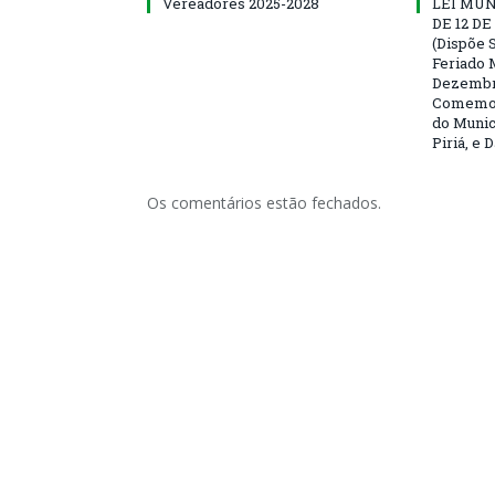
Vereadores 2025-2028
LEI MUNI
DE 12 D
(Dispõe S
Feriado 
Dezembro
Comemor
do Munic
Piriá, e 
Os comentários estão fechados.