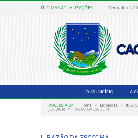
ÚLTIMAS ATUALIZAÇÕES:
Vereadores 2
O MUNICÍPIO
A 
»
»
VOCÊ ESTÁ EM:
Home
Licitações
INEXIG
»
JURÍDICA)
RAZÃO DA ESCOLHA
RAZÃO DA ESCOLHA