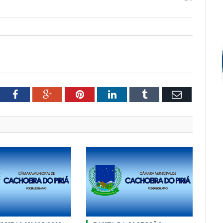
tter
Facebook
Google+
Pinterest
LinkedIn
Tumblr
Email