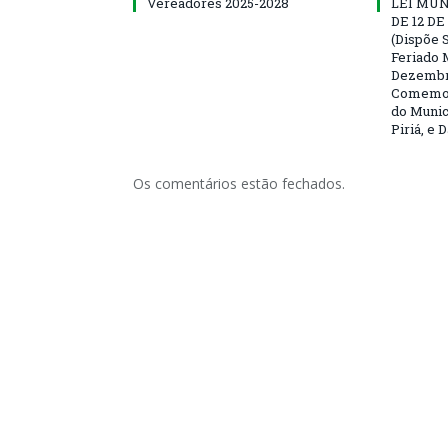
Vereadores 2025-2028
LEI MUNI
DE 12 D
(Dispõe S
Feriado 
Dezembro
Comemor
do Munic
Piriá, e 
Os comentários estão fechados.