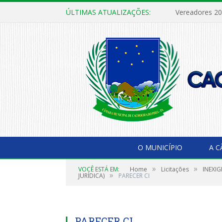
ÚLTIMAS ATUALIZAÇÕES:
Vereadores 2
O MUNICÍPIO
A 
»
»
VOCÊ ESTÁ EM:
Home
Licitações
INEXIG
»
JURÍDICA)
PARECER CI
PARECER CI