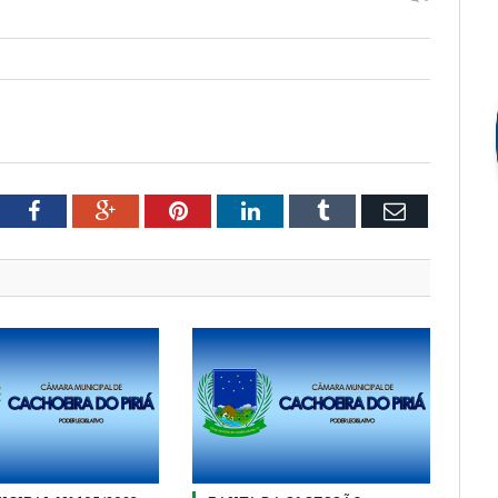
tter
Facebook
Google+
Pinterest
LinkedIn
Tumblr
Email