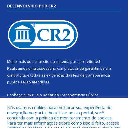
DESENVOLVIDO POR CR2
Muito mais que
criar site
ou
sistema para prefeituras
!
Realizamos uma
assessoria
completa, onde garantimos em
contrato que todas as exigências das
leis de transparência
pública
serão atendidas.
Conheça o
PNTP
e o
Radar da Transparência Pública
Nós usamos cookies para melhorar sua experiência de
navegação no portal. Ao utilizar nosso portal, você
concorda com a política de monitoramento de cookies.
Para ter mais informações sobre como isso é feito, acesse
Todos os direitos reservados a Câmara Municipal de Cachoeira