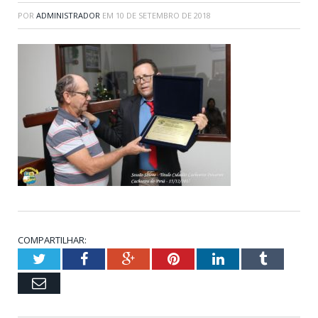
POR
ADMINISTRADOR
EM
10 DE SETEMBRO DE 2018
COMPARTILHAR:
Twitter
Facebook
Google+
Pinterest
LinkedIn
Tumblr
Email