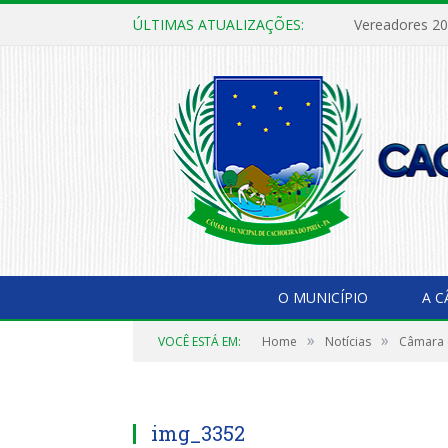
ÚLTIMAS ATUALIZAÇÕES:
Vereadores 2
O MUNICÍPIO
A 
»
»
VOCÊ ESTÁ EM:
Home
Notícias
Câmara e
img_3352