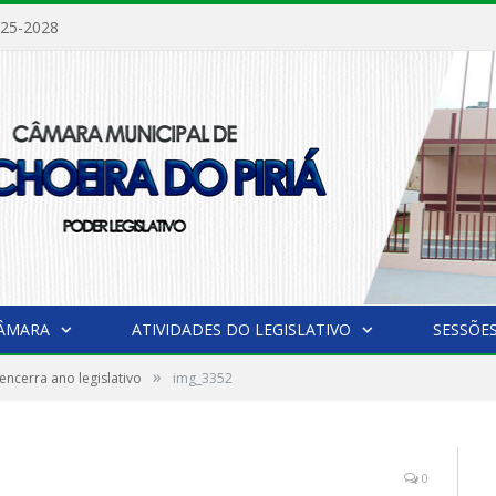
025-2028
CÂMARA
ATIVIDADES DO LEGISLATIVO
SESSÕE
»
ncerra ano legislativo
img_3352
0