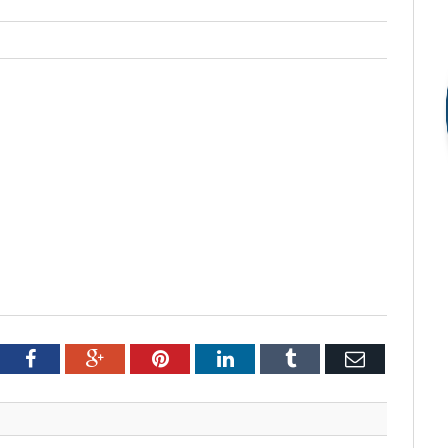
tter
Facebook
Google+
Pinterest
LinkedIn
Tumblr
Email