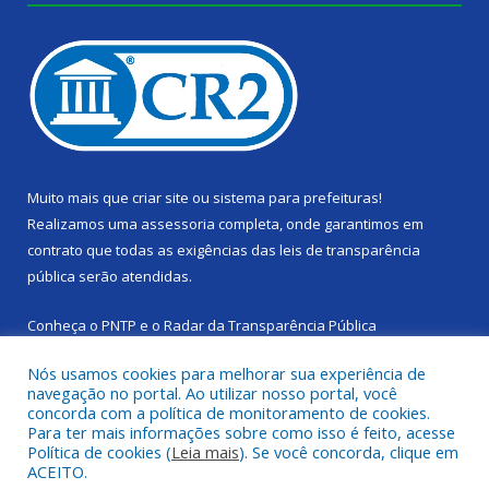
Muito mais que
criar site
ou
sistema para prefeituras
!
Realizamos uma
assessoria
completa, onde garantimos em
contrato que todas as exigências das
leis de transparência
pública
serão atendidas.
Conheça o
PNTP
e o
Radar da Transparência Pública
Nós usamos cookies para melhorar sua experiência de
navegação no portal. Ao utilizar nosso portal, você
concorda com a política de monitoramento de cookies.
Para ter mais informações sobre como isso é feito, acesse
Todos os direitos reservados a Câmara Municipal de Cachoeira
Política de cookies (
Leia mais
). Se você concorda, clique em
do Piriá.
ACEITO.