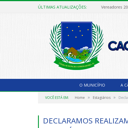
ÚLTIMAS ATUALIZAÇÕES:
Vereadores 2
O MUNICÍPIO
A 
»
»
VOCÊ ESTÁ EM:
Home
Estagiários
Decla
DECLARAMOS REALIZA