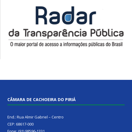
CÂMARA DE CACHOEIRA DO PIRIÁ
End.: Rua Almir Gabriel – Centro
CEP: 68617-000
Fone: (91) 98596-1331